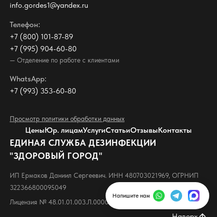
info.gordes1@yandex.ru
Телефон:
+7 (800) 101-87-89
+7 (995) 904-60-80
— Отделение по работе с клиентами
WhatsApp:
+7 (993) 353-60-80
Просмотр политики обработки данных
Цены
Юр. лицам
Услуги
Статьи
Отзывы
Контакты
ЕДИНАЯ СЛУЖБА ДЕЗИНФЕКЦИИ
"ЗДОРОВЫЙ ГОРОД"
ИП Ермаков Даниил Сергеевич. ИНН 480703021969, ОГРНИП
322366800095049
Напишите нам
Лицензия № 48.01.01.003.Л.000007.10.24
Наверх
arrow_upward