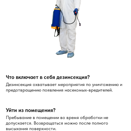
бесплатную повторную обработку в случае, если
насекомые появились снова в течение гарантийного
срока. Повторная процедура проводится тем же
методом с учётом всех особенностей объекта.
Процедура выполняется строго по нормативам, с
применением профессионального оборудования и
эффективных средств. Уничтожение тараканов с
гарантией в Киржаче — это точная услуга, которая даёт
прогнозируемый результат при соблюдении всех
требований.
Что включает в себя дезинсекция?
Дезинсекция охватывает мероприятия по уничтожению и
предотвращению появления насекомых-вредителей.
Уйти из помещения?
Пребывание в помещении во время обработки не
допускается. Возвращаться можно после полного
высыхания поверхности.